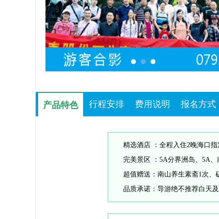
行程安排
费用说明
报名方式
产品特色
产品特色
精选酒店 ：全程入住2晚海口
完美景区 ：5A分界洲岛、5
超值赠送：南山养生素斋1次、矿
品质承诺：导游绝不推荐白天及