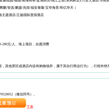
富鹏花园/福德/南海商务/蓝海阳光/锦江之星(东风桥店)/六合大酒店/华苑
腾鹏/智选/鹏盛/兆煌/福安泰隆/宝华海景/和亿华天 ）
海主题酒店/正扬国际度假酒店
）
0-280元/人、海上项目，自愿消费
馆，其他景区或酒店内设有购物场所，属于其自行商业行为），行程外绝
0520052（微信同号）。
下单