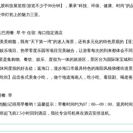
乳胶科技展览馆/游览不少于90分钟】，秉承“科技、环保、健康、时尚”
受华灯初上的魅力三亚。
巴用餐: 早 午 住宿: 海口指定酒店
美景精髓，既有“天下第一湾”的迷人海景，还有多元化的特色景观的【亚龙
娱乐项目、热带零度乐园等项目完美融合，让游客每次的到来都体会不同
，这里是集购物、餐饮、娱乐、度假为一体的旅游区，景区分为国际珠宝城
休闲度假的好去处；返海口，漫步海口市最具特色的南阳风格骑楼街道景观
吃街】品尝各式美食小吃，，做个地道海南人，吃小吃、看琼剧、喝老爸
餐: 早
到自然醒(记得用早餐哟！温馨提示：早餐时间约为07：00—09：00、退房
班起飞前2.5小时回到酒店，我社专业司机将在酒店安排送机。