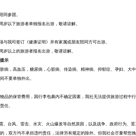
属陪同参团。
18周岁以下旅游者单独报名出游，敬请谅解。
游，须与我司签订《健康证明》并有家属或朋友陪同方可出游。
80周岁以上的旅游者报名出游，敬请谅解。
提示
皮肤病，高血压，糖尿病，心脏病、传染病、精神病、抑郁症、孕妇、大中
间不要单独外出。
重物品的保管费用，因行李包裹内不确定因素，我社无法提供旅游过程中行
责任。
地震、台风、雷击、水灾、火山爆发等自然原因，以及战争、政府行为、
容的，双方均不承担违约责任，法律另有规定的除外。但我社会尽量帮您挽