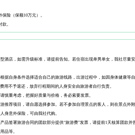
外保险（保额10万元）。
付款。
经济型酒店，如需升级标准，请提前告知。若住宿出现单男单女，我社尽量
程，根据自身条件选择适合自己的旅游线路，出游过程中，如因身体健康等
费用不予退还，放弃行程期间的人身安全由旅游者自行负责。
为，请慎重考虑，把握好质量与价格，务必索要发票。
和导游推荐项目，请自愿选择参加。若不参加自理景点的客人，则在景点外
旅游人身意外保险，可由我社代购。
本产品签署旅游合同的团款部分提供“旅游费”发票，请提前1天核算团款并
漱用品等。