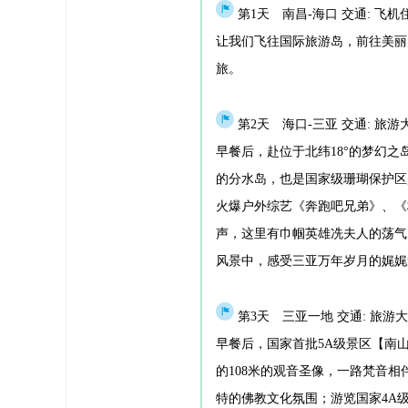
行程安排
第1天 南昌-海口 交通: 飞机
让我们飞往国际旅游岛，前往美丽
旅。
第2天 海口-三亚 交通: 旅游
早餐后，赴位于北纬18°的梦幻之
的分水岛，也是国家级珊瑚保护区
火爆户外综艺《奔跑吧兄弟》、《
声，这里有巾帼英雄冼夫人的荡气
风景中，感受三亚万年岁月的娓娓
第3天 三亚一地 交通: 旅游大
早餐后，国家首批5A级景区【南
的108米的观音圣像，一路梵音
特的佛教文化氛围；游览国家4A