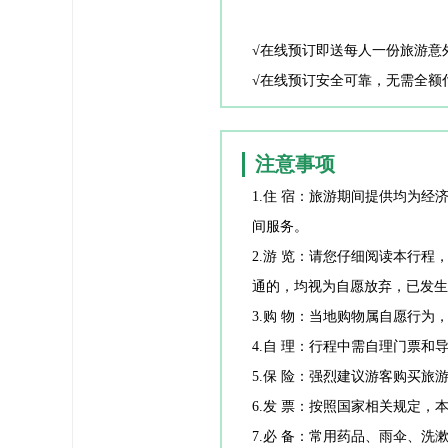
√在线预订即送每人一份旅游意
√在线预订安全可靠，无需全额
注意事项
注意事项
1.住 宿：旅游期间提供均为
间服务。
2.游 览：请您仔细阅读本行
通的，均视为自愿放弃，已发生
3.购 物：当地购物属自愿行
4.自 理：行程中需自理门票
5.保 险：强烈建议游客购买
6.发 票：按照国家相关规定，
7.必 备：常用药品、雨伞、洗