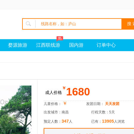
热
婺源旅游
江西联线游
国内游
订单中心
1680
￥
成人价格
￥
儿童价格：
发团日期：
天天发团
出发城市：南昌
行程天数：5天
347
13905
预定人数：
人
已有：
人浏览