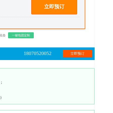
立即预订
点击
一键包团定制
18070520052
立即预订
；
）