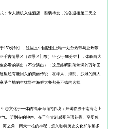
式；专人接机入住酒店，整装待发，准备迎接第二天之
少于150分钟】，这里是中国版图上唯一划分热带与亚热带
亚千古情景区（赠景区门票）/不少于90分钟】，体验两大
生必看的演出（不含演出）：这里能听到落笔洞的万年回
这里还有鹿回头的美丽传说，在椰风、海韵、沙滩的醉人
享受当地的生猛野生海鲜大餐都是不错的选择.
化、生态文化于一体的福泽仙山的胜境；拜谒临波于南海之上
空气、听到寺的钟声、在千年古刹感受鸟语花香、享受独
涯、海之角，南天一柱的神秘，悠久独特历史文化和浓郁多