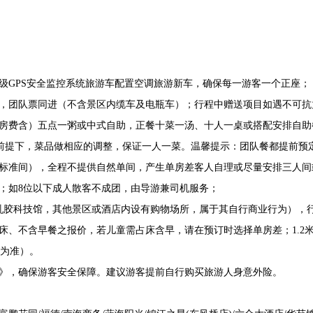
一级GPS安全监控系统旅游车配置空调旅游新车，确保每一游客一个正座；
票，团队票同进（不含景区内缆车及电瓶车）；行程中赠送项目如遇不可
餐（房费含）五点一粥或中式自助，正餐十菜一汤、十人一桌或搭配安排自助
前提下，菜品做相应的调整，保证一人一菜。温馨提示：团队餐都提前预
为标准间），全程不提供自然单间，产生单房差客人自理或尽量安排三人
务；如8位以下成人散客不成团，由导游兼司机服务；
（乳胶科技馆，其他景区或酒店内设有购物场所，属于其自行商业行为），
占床、不含早餐之报价，若儿童需占床含早，请在预订时选择单房差；1.
为准）。
险》，确保游客安全保障。建议游客提前自行购买旅游人身意外险。