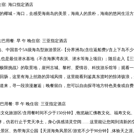
住宿: 海口指定酒店
的椰城－海口，去感受海南岛的美景，海南人的质朴，海南的悠闲生活方
大巴用餐: 早 午 晚住宿: 三亚指定酒店
岛、中国首个5A级海岛型旅游景区-【分界洲岛(含往返船费)/含上下岛不
,也是最佳潜水基地（不含海豚湾表演、潜水等海上项目) ；随后走入【三
极限挑战》的取景地，崖州古城、黎村、爱情谷、科技游乐馆等；观看一
回肠，这里有海上丝路的异域风情，这里能看到鉴真东渡时的惊涛骇浪，
道来，寻一段浪漫邂逅；晚餐留白，您可以自由探寻地方特色美食或自费
巴用餐: 早 午 晚住宿: 三亚指定酒店
山文化旅游区/含用餐时间不少于150分钟】,饱览融汇佛教文化、福寿文
相伴，仿若行止于梵天净土，身心俱感清灵空阔……这里能让您闻到清新的
级景区、热带海滨公园【天涯海角风景区/游览不少于90分钟】,体验天之