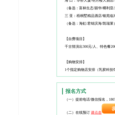
海 口：华侨大厦/明月楼大酒店/
（备选：富林生态/丽华/椰利亚/
三 亚：梧桐墅精品酒店/银苑临
（备选：海虹/君锦滨海/凯瑞莱
【自费项目】
千古情演出300元/人、特色餐20
【购物安排】
1个指定购物店安排（乳胶科技
报名方式
报名方式
（一）提前电话/微信报名，1807
（二）在线预订
请点击