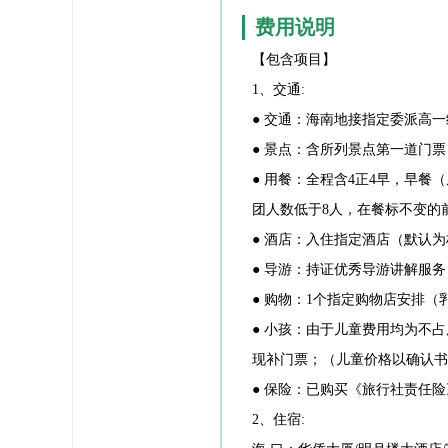
费用说明
费用说明
【包含项目】
1、交通:
● 交通：海南地接指定委派高
● 景点：含所列景点第一道门
● 用餐：全程含4正4早，早
团人数低于8人，在餐标不变的
● 酒店：入住指定酒店（默认
● 导游：持证优秀导游讲解服
● 购物：1个指定购物店安排
● 小孩：由于儿童费用均为不
现补门票；（儿童价格以确认书
● 保险：已购买《旅行社责任
2、住宿: