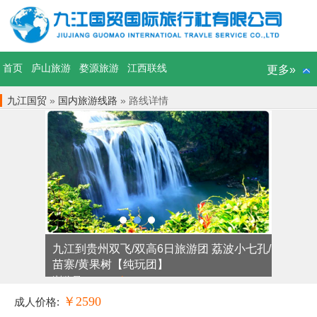
首页
庐山旅游
婺源旅游
江西联线
更多»
九江国贸
»
国内旅游线路
» 路线详情
九江到贵州双飞/双高6日旅游团 荔波小七孔/
苗寨/黄果树【纯玩团】
浏览量：
1282 次
￥2590
成人价格: