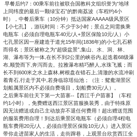
早餐后约7：00乘车前往被联合国教科文组织誉为“地球
上同纬度的最后一颗绿宝石”的黔南荔波（车程约4小
时），中餐后乘车（10分钟）抵达国家AAAAA级风景区
【小七孔】，游玩时间：不少于3小时；景点之间需换乘
电瓶车（必须自理电瓶车40元/人+景区保险10元/人）小
七孔景区因一座建造于道光15年间(1836年)的小七孔石桥
而得名；景区被称之为“超级盆景”,集山、水、洞、林、
湖、瀑布等为一体,在长不到2公里的峡谷内,起迭着68级瀑
布,顺贽而下,奔泻而去。拉雅瀑布精巧醉人,水珠飞溅；而
长不到600米之水上森林,树根盘在错石上,清澈的水流冲刷
着青石,行走于其中,若身临琼瑶仙池；（注：鸳鸯湖景区
划船属景区内不必须自费项目，划船费30元/人）。
之后乘车前往天下第一大苗寨--【西江千户苗寨】（车程
约1小时），免费赠送西江景区苗服换装秀，由于特殊原
因无法赠送或自己主动放弃不退任何费用！超出赠送范围
的服装费用自理！到达后乘景区电瓶车（必须自理4程电
瓶车费用20元/人，必须自理景区保险10元/人）进入景区
带你走进苗家人的生活，走街蹿巷，上观景台欣赏西江全