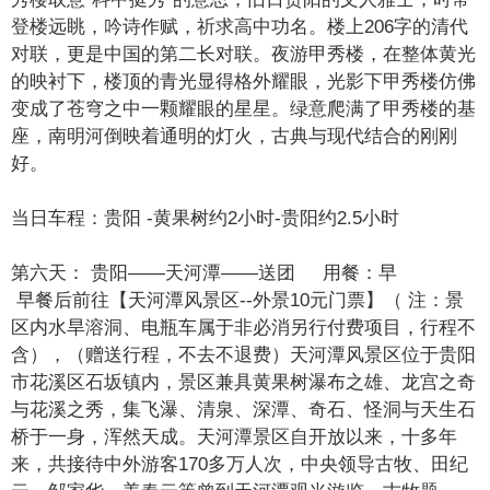
登楼远眺，吟诗作赋，祈求高中功名。楼上206字的清代
对联，更是中国的第二长对联。夜游甲秀楼，在整体黄光
的映衬下，楼顶的青光显得格外耀眼，光影下甲秀楼仿佛
变成了苍穹之中一颗耀眼的星星。绿意爬满了甲秀楼的基
座，南明河倒映着通明的灯火，古典与现代结合的刚刚
好。
当日车程：贵阳 -黄果树约2小时-贵阳约2.5小时
第六天：
贵阳——天河潭——送团 用餐：早
早餐后前往【天河潭风景区--外景10元门票】（ 注：景
区内水旱溶洞、电瓶车属于非必消另行付费项目，行程不
含），（赠送行程，不去不退费）天河潭风景区位于贵阳
市花溪区石坂镇内，景区兼具黄果树瀑布之雄、龙宫之奇
与花溪之秀，集飞瀑、清泉、深潭、奇石、怪洞与天生石
桥于一身，浑然天成。天河潭景区自开放以来，十多年
来，共接待中外游客170多万人次，中央领导古牧、田纪