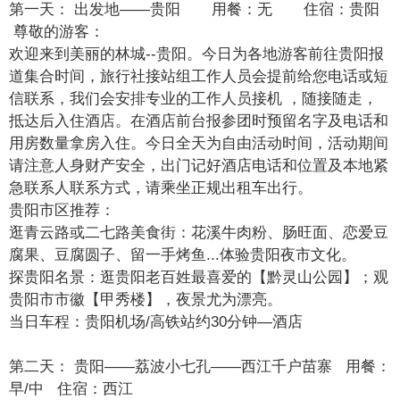
第一天：
出发地——贵阳 用餐：无 住宿：贵阳
尊敬的游客：
欢迎来到美丽的林城--贵阳。今日为各地游客前往贵阳报
道集合时间，旅行社接站组工作人员会提前给您电话或短
信联系，我们会安排专业的工作人员接机 ，随接随走，
抵达后入住酒店。在酒店前台报参团时预留名字及电话和
用房数量拿房入住。今日全天为自由活动时间，活动期间
请注意人身财产安全，出门记好酒店电话和位置及本地紧
急联系人联系方式，请乘坐正规出租车出行。
贵阳市区推荐：
逛青云路或二七路美食街：花溪牛肉粉、肠旺面、恋爱豆
腐果、豆腐圆子、留一手烤鱼...体验贵阳夜市文化。
探贵阳名景：逛贵阳老百姓最喜爱的【黔灵山公园】；观
贵阳市市徽【甲秀楼】，夜景尤为漂亮。
当日车程：贵阳机场/高铁站约30分钟—酒店
第二天：
贵阳——荔波小七孔——西江千户苗寨 用餐：
早/中 住宿：西江