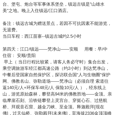
台、堡屯、炮台等军事体系堡垒，镇远古镇是"山雄水
美"之地。晚上入住镇远/江口酒店。
备注：镇远古城为赠送景点，若因不可抗因素不能游览，
无退费。
当日车程：西江苗寨--镇远古城约2.5小时
第四天：江口/镇远——梵净山——安顺 用餐：早/中
住宿： 安顺/贵阳
早上（ 当日行程比较紧，请客人务必守时）集合出发，
乘空调旅游车经江都高速公路（约2小时）到达梵净山，
中餐后登国家自然保护区，探访联合国“人与生物圈”保护
网、佛教名山、弥勒道场——梵净山（必须自理 索道往
返140元/人+环保车48元/人 保险10元/人 ），经东线上
山，游览原始森林，攀登高94米的佛教胜地——金顶。亲
临摩崖石刻、沿铁链攀登上灵宫台、穿挺心石、过慈航
桥、拜观音石窟、越金刀峡、至金顶。释迦殿拜[现在
佛]，过天仙桥、弥勒殿拜[未来佛]，至海拔2336金顶顶峰