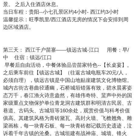
景。 之后入住酒店休息。
当日车程：贵阳--小七孔景区约4小时- 西江约3小时
温馨提示：旺季凯里/西江酒店无房的情况下会安排到周
边区域酒店。
第三天： 西江千户苗寨——镇远古城-江口 用餐：早/
中 住宿：镇远/江口
早餐后自由活动，中餐体验品尝苗家特色--【长桌宴】。
之后乘车前往【镇远古城】（往返古城电瓶车20元/人，
必须自理），镇远古镇是中国山地贴崖建筑文化博物馆。
城内古街古巷曲径通幽，石桥城垣错落有致，碧水晨雾姿
态万千，春江渔火诗意盎然，有雄伟奇特、蜚声中外的国
家级重点文物保护单位青龙洞古建筑群和明清古民居、古
巷道、古码头、古城垣等160余处，观赏价值与科考价值
俱高。其建筑风格为青砖黛瓦、高封火墙、飞檐翘角、雕
梁画栋，每一块青石板、每一块青砖都记载历史遗迹，泣
诉着千年古镇的沧桑。古城垣建有战神庙、城墙、锋火