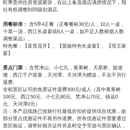
旺季贵州住房资源紧张，在以上备选酒店满房情况下，我
社有权调整到同级别酒店。
用餐标准：
含5早4正餐（正餐餐标30元/人，10人一桌，
十菜一汤，西江长桌宴或6人一桌，如不足人数根据人数
调整菜品）。
特色餐：【富贵花开】、【苗族特色长桌宴】、【瑶王家
宴】
景点门票
 ：
含梵净山、小七孔，黄果树、天星桥、陡坡
塘，西江千户苗寨，天河潭。天河潭为赠送，不去不另行
退费。
全程景区认可的免票证件退费300元/成人（其中黄果树
100元、西江50元、小七孔80元、梵净山70元、镇远0
元、天河潭0元）
注：本产品线路已按旅行社最低折扣价提供综合优惠，故
部分景点优惠证件不再另作退费。所有优惠证件需要通过
景区验证，请带好相关证件并及时交予导游与景区确认，