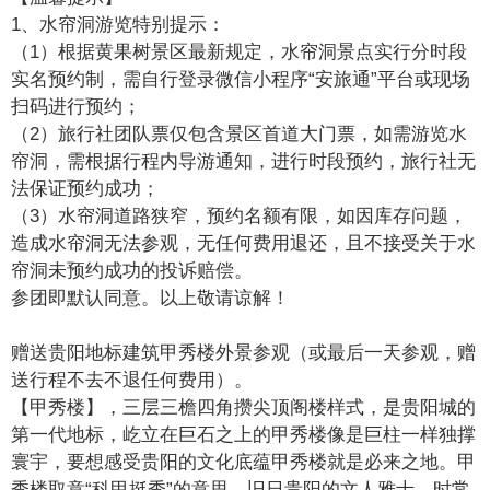
1、水帘洞游览特别提示：
（1）根据黄果树景区最新规定，水帘洞景点实行分时段
实名预约制，需自行登录微信小程序“安旅通”平台或现场
扫码进行预约；
（2）旅行社团队票仅包含景区首道大门票，如需游览水
帘洞，需根据行程内导游通知，进行时段预约，旅行社无
法保证预约成功；
（3）水帘洞道路狭窄，预约名额有限，如因库存问题，
造成水帘洞无法参观，无任何费用退还，且不接受关于水
帘洞未预约成功的投诉赔偿。
参团即默认同意。以上敬请谅解！
赠送贵阳地标建筑甲秀楼外景参观（或最后一天参观，赠
送行程不去不退任何费用）。
【甲秀楼】，三层三檐四角攒尖顶阁楼样式，是贵阳城的
第一代地标，屹立在巨石之上的甲秀楼像是巨柱一样独撑
寰宇，要想感受贵阳的文化底蕴甲秀楼就是必来之地。甲
秀楼取意“科甲挺秀”的意思，旧日贵阳的文人雅士，时常