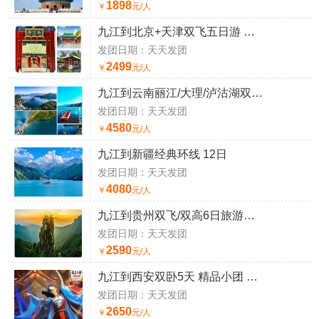
1898
￥
元/人
九江到北京+天津双飞五日游 九江出发
发团日期：天天发团
2499
￥
元/人
九江到云南丽江/大理/泸沽湖双飞6日旅游团【纯玩小包团】
发团日期：天天发团
4580
￥
元/人
九江到新疆经典环线 12日
发团日期：天天发团
4080
￥
元/人
九江到贵州双飞/双高6日旅游团 荔波小七孔/苗寨/黄果树【纯玩团】
发团日期：天天发团
2590
￥
元/人
九江到西安双卧5天 精品小团 兵马俑/西安千古情/大唐不夜城
发团日期：天天发团
2650
￥
元/人