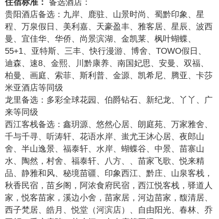
住宿标准：
备选酒店：
贵阳酒店备选：九岸、鹿驻、山景时尚、蜀黔印象、星
程、万泉假日、美利嘉、天豪盈丰、雅客居、星辰、波西
曼、宜佳华、华侨、尚景滨湖、金凯莱、枫叶蝴蝶、
55+1、亚特斯、三丰、快行漫游、博舍、TOWO假日、
迪森、速8、金熙、川黔康养、南国妃思、安曼、双福、
柏曼、画庭、索菲、斯利普、金源、凯希尼、腾亚、卡莎
米亚酒店等同级
龙里备选：多彩全球花园、伯爵钻石、新纪龙、丫丫、广
来等同级
西江客栈备选：鑫玥源、悠然心居、朗庭苑、万家雅舍、
千与千寻、听涛轩、花语水岸、蚩尤王沐心居、夜郎山
舍、半山逸景、福泰轩、水岸、蝴蝶谷、中景、苗寨山
水、陶然，村舍、福泰轩、八方、、苗家飞歌、悦来精
品、静雅和风、秘境苗疆、印象西江、黔庄、山泉客栈，
秋香民宿，苗乡阁，阿浓食府民宿，西江悦客栈，驿道人
家，悦客苗家，溪边小舍，苗家居，河边苗家，馥清居、
西子梵居、皓月、悦堂（河滨店）、自由阳光、春林、乔