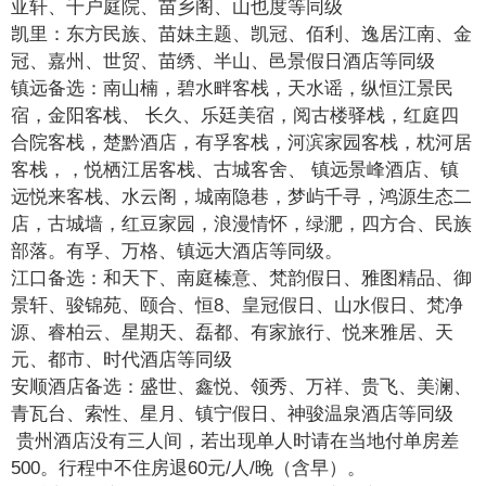
亚轩、千户庭院、苗乡阁、山也度等同级
凯里：东方民族、苗妹主题、凯冠、佰利、逸居江南、金
冠、嘉州、世贸、苗绣、半山、邑景假日酒店等同级
镇远备选：南山楠，碧水畔客栈，天水谣，纵恒江景民
宿，金阳客栈、 长久、乐廷美宿，阅古楼驿栈，红庭四
合院客栈，楚黔酒店，有孚客栈，河滨家园客栈，枕河居
客栈，，悦栖江居客栈、古城客舍、 镇远景峰酒店、镇
远悦来客栈、水云阁，城南隐巷，梦屿千寻，鸿源生态二
店，古城墙，红豆家园，浪漫情怀，绿淝，四方合、民族
部落。有孚、万格、镇远大酒店等同级。
江口备选：和天下、南庭榛意、梵韵假日、雅图精品、御
景轩、骏锦苑、颐合、恒8、皇冠假日、山水假日、梵净
源、睿柏云、星期天、磊都、有家旅行、悦来雅居、天
元、都市、时代酒店等同级
安顺酒店备选：盛世、鑫悦、领秀、万祥、贵飞、美澜、
青瓦台、索性、星月、镇宁假日、神骏温泉酒店等同级
贵州酒店没有三人间，若出现单人时请在当地付单房差
500。行程中不住房退60元/人/晚（含早）。