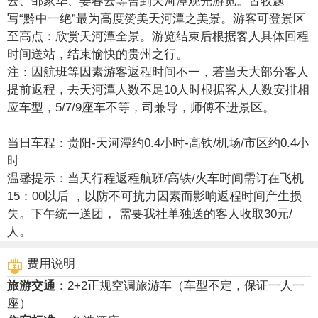
云、邹家华、姜春云等曾到天河潭观光游览。古牧题
写“黔中一绝”最为高度赞美天河潭之美景。游客可登景区
至高点：欣赏天河潭全景。游览结束后根据客人具体回程
时间送站，结束愉快的贵州之行。
注：因航班等因素游客返程时间不一，若当天大部分客人
提前返程，去天河潭人数不足10人时根据客人人数安排相
应车型，5/7/9座车不等，司兼导，师傅不进景区。
当日车程：贵阳-天河潭约0.4小时-高铁/机场/市区约0.4小
时
温馨提示：当天行程返程航班/高铁/火车时间需订在飞机
15：00以后 ，以防不可抗力因素而影响返程时间产生损
失。下午统一送团， 需要我社单独送的客人收取30元/
人。
费用说明
旅游交通
：
2+2正规空调旅游车（车型不定，保证一人一
座）