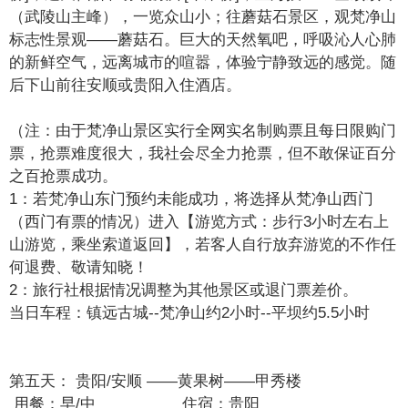
（武陵山主峰），一览众山小；往蘑菇石景区，观梵净山
标志性景观——蘑菇石。巨大的天然氧吧，呼吸沁人心肺
的新鲜空气，远离城市的喧嚣，体验宁静致远的感觉。随
后下山前往安顺或贵阳入住酒店。
（注：由于梵净山景区实行全网实名制购票且每日限购门
票，抢票难度很大，我社会尽全力抢票，但不敢保证百分
之百抢票成功。
1：若梵净山东门预约未能成功，将选择从梵净山西门
（西门有票的情况）进入【游览方式：步行3小时左右上
山游览，乘坐索道返回】，若客人自行放弃游览的不作任
何退费、敬请知晓！
2：旅行社根据情况调整为其他景区或退门票差价。
当日车程：镇远古城--梵净山约2小时--平坝约5.5小时
第五天：
贵阳/安顺 ——黄果树——甲秀楼
用餐：早/中 住宿：贵阳