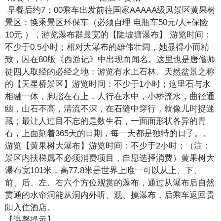
早餐后约7：00乘车出发前往国家AAAAA级风景区黄果树
景区；换乘景区环保车（必须自理 电瓶车50元/人+保险
10元 ），游览瀑布群最宽的【陡坡塘瀑布】 游览时间：
不少于0.5小时；相对大瀑布的雄伟壮阔，她显得小而精
致，因在80版《西游记》中出现而闻名。这里也是唐僧师
徒四人取经的必经之地；游览有水上石林、天然盆景之称
的【天星桥景区】游览时间：不少于1小时；这里石与水
相融一体，脚踏在石上，人行在水中，小桥流水，曲径通
幽，山石不高，清流不深，在石缝中穿行，就像儿时捉迷
藏；最让人过目不忘的是数生石，一面面形状各异的青
石，上面刻着365天的日期，每一天都是独特的日子。。
游览【黄果树大瀑布】游览时间：不少于2小时；（注：
景区内扶梯属不必须消费项目，自愿选择消费）黄果树大
瀑布宽101米，高77.8米是世界上唯一可以从上、下、
前、后、左、右六个方位观赏的瀑布，通过从瀑布后自然
贯通的水帘洞能从洞内外听、观、摸瀑布，后乘车返回贵
阳入住酒店。
【温馨提示】