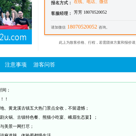
在线、电话、微信
报名方式：
芳芳 18070520052
客服经理：
18070520052
请加微信
咨询。
此上为散客价格、行程，若需团体方案和报价请
注意事项
游客问答
时间；
！！
地、黄龙溪古镇五大热门景点全收，不留遗憾；
剧火锅、古镇特色餐、熊猫小吃宴、峨眉生态宴】；
与美景一网打尽；
说麻道辣，体验蜀都慢生活。