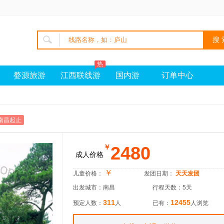
热
婺源旅游
江西联线游
国内游
订单中心
南昌起止
2480
￥
成人价格
￥
儿童价格：
发团日期：
天天发团
出发城市：南昌
行程天数：5天
311
12455
预定人数：
人
已有：
人浏览