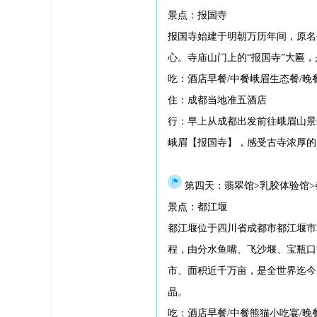
景点：报国寺
报国寺始建于明朝万历年间，原名
心。寺庙山门上的“报国寺”大匾
吃：酒店早餐/中餐峨眉生态餐/晚
住：成都当地准五酒店
行：早上从成都出发前往峨眉山景
峨眉【报国寺】，感受古寺浓厚的
第四天：翡翠馆>乳胶体验馆>
景点：都江堰
都江堰位于四川省成都市都江堰市
程，由分水鱼嘴、飞沙堰、宝瓶口
市、面积近千万亩，是全世界迄今
晶。
吃：酒店早餐/中餐熊猫小吃宴/晚