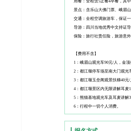
用餐：全程含5正餐4早餐，其
景点：含乐山大佛门票、峨眉山
交通：全程空调旅游车，保证一
导游：四川当地优秀中文持证导
保险：旅行社责任险，旅游意外
【费用不含】
1：峨眉山观光车90元/人，金顶
2：都江堰停车场至南大门观光车
3：都江堰玉垒阁观景扶梯40元/
4：都江堰景区内无限讲解耳麦1
5：熊猫基地观光车及耳麦讲解3
6：行程中一切个人消费。
报名方式
报名方式