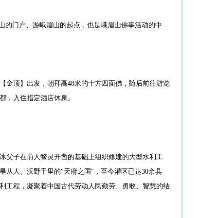
进山的门户、游峨眉山的起点，也是峨眉山佛事活动的中
【金顶】出发，朝拜高48米的十方四面佛，随后前往游览
都，入住指定酒店休息。
冰父子在前人鳖灵开凿的基础上组织修建的大型水利工
从人、沃野千里的"天府之国"，至今灌区已达30余县
利工程，凝聚着中国古代劳动人民勤劳、勇敢、智慧的结