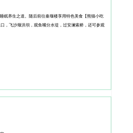
睡眠养生之道。随后前往秦堰楼享用特色美食【熊猫小吃
水口，飞沙堰洪垻，观鱼嘴分水堤，过安澜索桥，还可参观