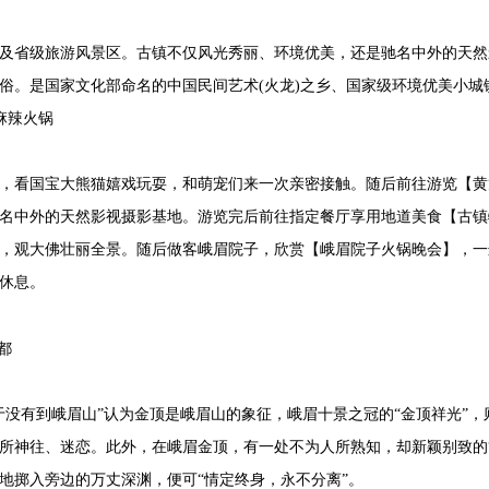
及省级旅游风景区。古镇不仅风光秀丽、环境优美，还是驰名中外的天然
俗。是国家文化部命名的中国民间艺术(火龙)之乡、国家级环境优美小城镇
麻辣火锅
，看国宝大熊猫嬉戏玩耍，和萌宠们来一次亲密接触。随后前往游览【黄龙
名中外的天然影视摄影基地。游览完后前往指定餐厅享用地道美食【古镇
，观大佛壮丽全景。随后做客峨眉院子，欣赏【峨眉院子火锅晚会】，一
休息。
都
于没有到峨眉山”认为金顶是峨眉山的象征，峨眉十景之冠的“金顶祥光”，
所神往、迷恋。此外，在峨眉金顶，有一处不为人所熟知，却新颖别致的
地掷入旁边的万丈深渊，便可“情定终身，永不分离”。