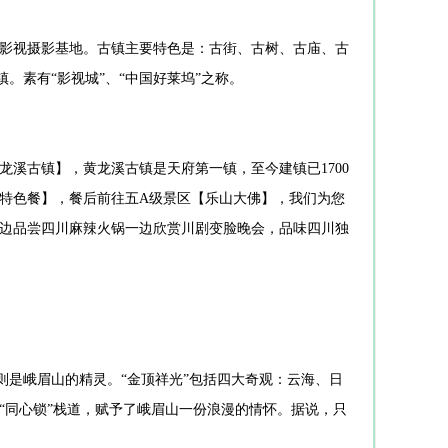
影视摄影基地。古镇主要特色是：古街、古树、古庙、古
。素有“影视城”、“中国好莱坞”之称。
溪古镇】，黄龙溪古镇是天府第一镇，至今建镇已1700
特色餐】，餐后前往五A级景区【乐山大佛】，我们为您
边品尝四川麻辣火锅一边欣赏川剧变脸晚会，品味四川独
则是峨眉山的精灵。“金顶祥光”包括四大奇观：云海、日
“同心锁”栈道，赋予了峨眉山一份浪漫的情怀。据说，只