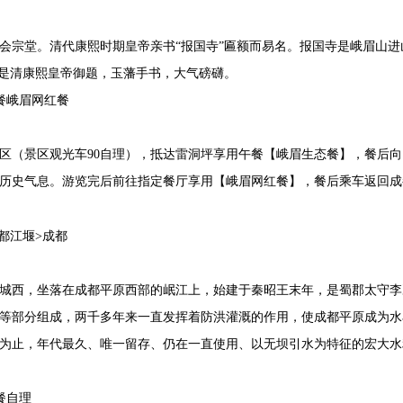
会宗堂。清代康熙时期皇帝亲书“报国寺”匾额而易名。报国寺是峨眉山
，是清康熙皇帝御题，玉藩手书，大气磅礴。
餐峨眉网红餐
区（景区观光车90自理），抵达雷洞坪享用午餐【峨眉生态餐】，餐后向
历史气息。游览完后前往指定餐厅享用【峨眉网红餐】，餐后乘车返回成
都江堰>成都
城西，坐落在成都平原西部的岷江上，始建于秦昭王末年，是蜀郡太守李
等部分组成，两千多年来一直发挥着防洪灌溉的作用，使成都平原成为水旱
为止，年代最久、唯一留存、仍在一直使用、以无坝引水为特征的宏大水
餐自理