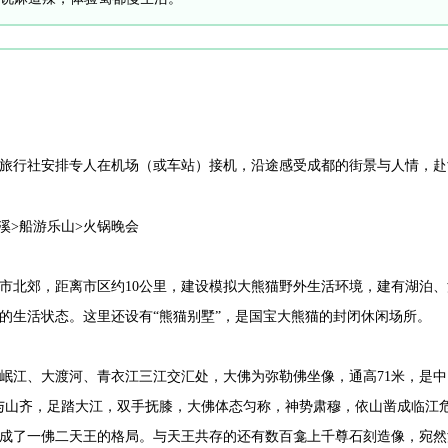
旅行社安排专人在机场（或车站）接机，沿途感受成都的街景与人情，赴
溪>船游乐山>火锅晚会
市北郊，距离市区约10公里，建设模拟大熊猫野外生活环境，建有湖泊
的生活状态。这里还设有“熊猫别墅”，是国宝大熊猫的封闭休闲场所。
岷江、大渡河、青衣江三江交汇处，大佛为弥勒佛坐像，通高71米，是中
与山齐，足踏大江，双手抚膝，大佛体态匀称，神势肃穆，依山凿成临江危
成了一佛二天王的格局。与天王共存的还有数百龛上千尊石刻造像，宛然