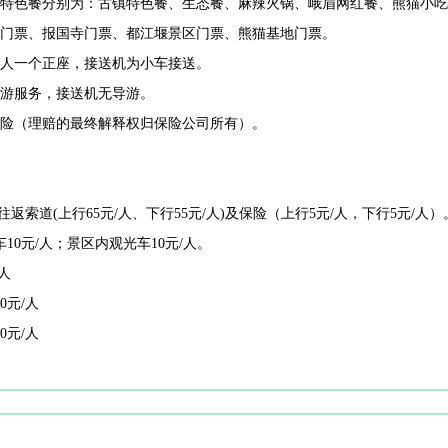
中特色餐分别为：古镇特色餐、生态餐、麻辣火锅、峨眉网红餐、熊猫小
门票、报国寺门票、都江堰景区门票、熊猫基地门票。
人一个正座，接送机为小车接送。
游服务，接送机无导游。
险（理赔的最终解释权归保险公司所有）。
往返索道(上行65元/人、下行55元/人)及保险（上行5元/人，下行5元/人）
10元/人；景区内观光车10元/人。
人
0元/人
0元/人