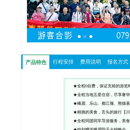
行程安排
费用说明
报名方式
产品特色
产品特色
★全程0自费，保证充裕的游览
★全程当地五星住宿，尽享奢华
★峨眉、乐山、都江堰、熊猫基
★精挑的美食，舌头的旅行【川
★全程同团同车导游服务，美食
★特别赠送峨眉院子火锅晚会，