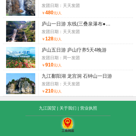
发团日期：天天发团
480
￥
元/人
庐山一日游 东线(三叠泉瀑布●秀峰瀑布)
发团日期：天天发团
128
￥
元/人
庐山五日游 庐山疗养5天4晚游
发团日期：周一发团
910
￥
元/人
九江鄱阳湖 龙宫洞 石钟山一日游
发团日期：天天发团
210
￥
元/人
九江国贸
|
关于我们
|
营业执照