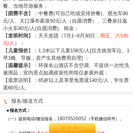
餐、当地导游服务；
【
团费不含
】：中餐费(可自己吃或安排拼餐)、观光车90
元/人、大口瀑布索道50元/人（自愿消费）、三叠泉往返
小火车80元/人(自愿消费)、税金；
【
发班时间
】：天天发团（7月1~8月30日
，周五、六530
元/人
）；
【
儿童报价
】：1.2米以下儿童158元/人[仅含旅游车位、1
早1晚、导服，若产生其他费用自理] ；
【
温馨提示
】：环保名山酒店不含空调、不提供一次性洗
漱用品；室内景点如遇政策性闭馆仅参观外观；
【退票说明】：65岁以上及享受免票退140元/人，学生票
退60元/人。
报名/接送方式
★
报名方式：
18070520052
（一）提前电话/微信报名，
（手机微信同号）。