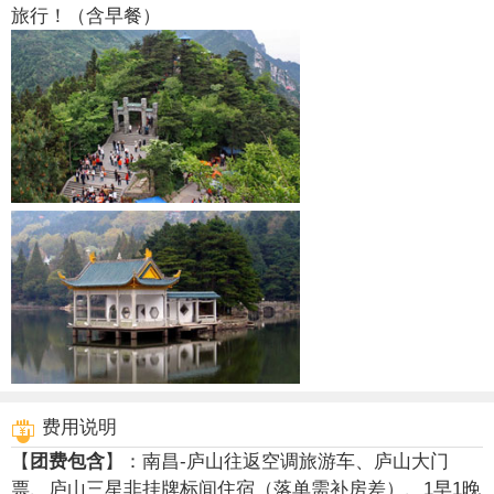
旅行！（含早餐）
费用说明
【
团费包含
】：南昌-庐山往返空调旅游车、庐山大门
票、庐山三星非挂牌标间住宿（落单需补房差）、1早1晚