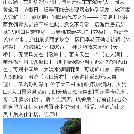
山公路，车程约2个小时，景区环保车车90元/人，周末，
黄金周，节假日，旺季可能会出现索道排队现象，敬请客
人谅解！】, 参观庐山别墅的代表之作——【美庐】国共
两党领导人都曾下榻在此，意义不寻常，后游白居易所
题“人间四月芳菲尽，山寺桃花始盛开”【花径】，游走全
长1452米，庐山最美丽的峡谷、因四季花开灿若锦锈【锦
绣谷】（总路线1小时20分）、神龙巧救朱元璋【天
桥】、无限风光在【险峰】、更有天生一个【仙人洞】，
乘环保车游【含鄱口】（时间约60分钟）此处为”湖光山
色，可观中国第一大淡水湖鄱阳湖，可观庐山第一高峰--
大汉阳峰。游览【大口瀑布】（索道往返50元/人自
理），又名彩虹瀑布 位于太乙村东侧的双峡涧内。人赞
曰:"大口景区风光好，阴天晴日频相邀;阴看云雾晴观水，
雾自升腾水自娇"。后入住酒店。晚餐后自行前往街心公
园远望九江灯火仿佛置身半空云间，感受别样的庐山之
美！后入住酒店。住庐山