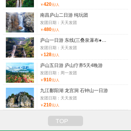
420
￥
元/人
南昌庐山二日游 纯玩团
发团日期：天天发团
480
￥
元/人
庐山一日游 东线(三叠泉瀑布●秀峰瀑布)
发团日期：天天发团
128
￥
元/人
庐山五日游 庐山疗养5天4晚游
发团日期：周一发团
910
￥
元/人
九江鄱阳湖 龙宫洞 石钟山一日游
发团日期：天天发团
210
￥
元/人
TOP