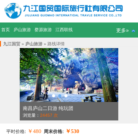
首页
庐山旅游
婺源旅游
江西联线
更多»
九江国贸
»
庐山旅游
» 路线详情
南昌庐山二日游 纯玩团
浏览量：
24457 次
￥480
￥530
平时价格:
周末价格: