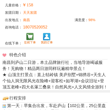
￥158
儿童价格：
发团日期：
天天发团
出发地点：
南昌
满意度：
98%
18070520052
咨询电话：
在线下单：
特色介绍
南昌到庐山二日游，本土品牌旅行社，当地导游竭诚服
务！无购物！精品两日游同样玩遍精华景点！
★ 山顶主打景点：直上牯岭镇 美庐别墅+锦绣谷+天生人
个仙人洞无限风光在险峰+迎客松+如琴湖+会议旧址+登
顶五老峰+四大名瀑三叠泉！自然风光+人文风情全游到！
行程安排
第一天：早集合出发，车赴庐山【102公里，25公里盘