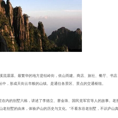
溪流潺潺。最繁华的地方是牯岭街，依山而建。商店、旅社、餐厅、书店
丛中，形成天街云市般的山镇。是通往各景区、景点的交通枢纽。
堂在内的别墅六栋，讲述了李德立、赛金珠、国民党军官等人的故事。老
山老别墅的由来，体验庐山的历史与文化。“不看东谷老别墅，不识庐山