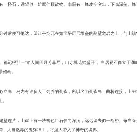
有一怪石，远望似一雄鹰伸颈欲鸣。南麓有一峰凌空突出，下临深壑。峰
分钟后便可抵达，望江亭突兀在如宝塔层层堆垒的削壁危岩之上，与山镇
都记得那一句“人间四月芳菲尽，山寺桃花始盛开”。白居易石像立于湖
景如画。
心立岛，岛内有许多人工饲养的孔雀，所以名为孔雀岛，曲桥连接，上缀
生。
峭壁连片，山崖上有一块褐色巨石伸向深涧，远远望去似一断桥。每当春
绣，大自然界的鬼斧神工，将游人带入了神奇的境界。