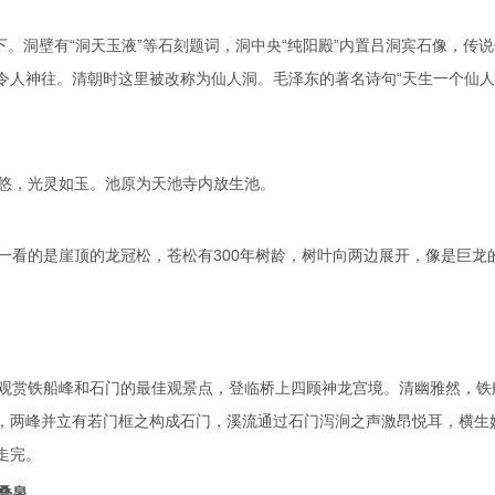
。洞壁有“洞天玉液”等石刻题词，洞中央“纯阳殿”内置吕洞宾石像，传
令人神往。清朝时这里被改称为仙人洞。毛泽东的著名诗句“天生一个仙
悠，光灵如玉。池原为天池寺内放生池。
看的是崖顶的龙冠松，苍松有300年树龄，树叶向两边展开，像是巨龙
观赏铁船峰和石门的最佳观景点，登临桥上四顾神龙宫境。清幽雅然，铁
，两峰并立有若门框之构成石门，溪流通过石门泻涧之声激昂悦耳，横生
走完。
叠泉