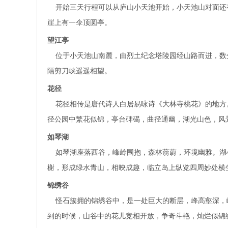
开始三天行程可以从庐山小天池开始，小天池山对面还
崖上有一伞顶圆亭。
望江亭
位于小天池山南麓，由烈土纪念塔陵园经山路而进，数
隔剪刀峡遥遥相望。
花径
花径相传是唐代诗人白居易咏诗《大林寺桃花》的地方。
径公园中繁花似锦，亭台碑碣，曲径通幽，湖光山色，风
如琴湖
如琴湖座落西谷，峰岭围抱，森林蓊蔚，环境幽雅。湖
榭，形成绿水青山，相映成趣，临立岛上纵览四周妙处横
锦绣谷
怪石簇拥的锦绣谷中，是一处巨大的断层，峰高壑深，
到的时候，山谷中的花儿竞相开放，争奇斗艳，灿烂似锦