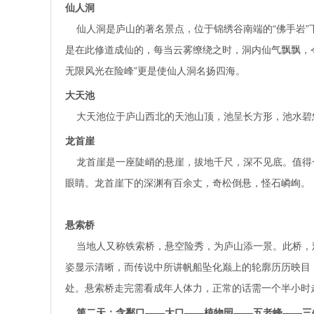
仙人洞
仙人洞是庐山的著名景点，位于锦绣谷南端的“佛手岩”下
是在此修道成仙的，每当云雾缭绕之时，洞内仙气飘飘，
无限风光在险峰”更是使仙人洞名扬四海。
大天池
大天池位于庐山西北的天池山顶，池呈长方形，池水碧
龙首崖
龙首崖是一座陡峭的悬崖，拔地千尺，深不见底。值得一
眼睛。龙首崖下的深渊有百余丈，奇松倒悬，怪石嶙峋。
悬索桥
当地人又称铁索桥，悬空险秀，为庐山添一景。此桥，
姿显示清晰，而传说中所讲帆船坠化巅上的轮廓历历映目
处。悬索桥走完需看成年人体力，正常的话需一个半小时
第二天：含鄱口——大口——植物园——五老峰——三