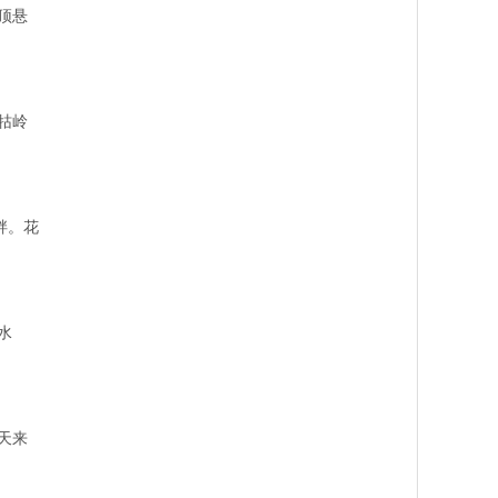
顶悬
牯岭
畔。花
水
天来