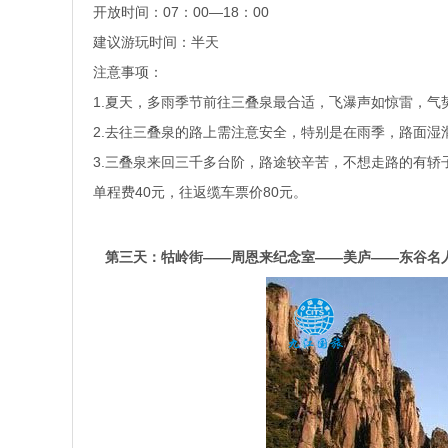
开放时间：07：00—18：00
建议游玩时间：半天
注意事项：
1.夏天，多雨季节前往三叠泉最合适，飞瀑声如惊雷，气
2.去往三叠泉的路上需注意安全，特别是在雨季，路面湿
3.三叠泉来回三千多台阶，路途较辛苦，不想走路的有轿
单程费40元，往返缆车票价80元。
第三天：牯岭街——周恩来纪念室——美庐——东谷名