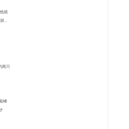
说他就
人洞，
的两只
船峰
妙