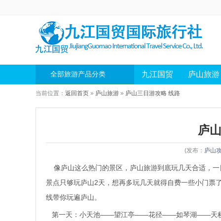
九江国贸
庐山旅游
全部旅游产品分类
当前位置：
返回首页
»
庐山旅游
»
庐山三日游攻略 线路
庐山
(发布：
庐山
像庐山这么热门的景区，
庐山旅游
到底玩几天合适，一
景点只够玩庐山2天，想再多玩几天就得自费一些小门票
线带你玩遍庐山。
第一天：小天池——望江亭——花径——如琴湖——天