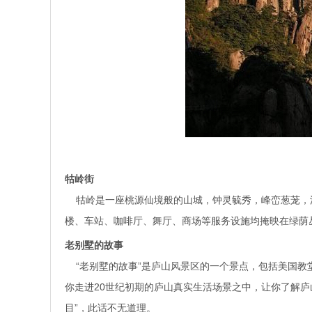
牯岭街
牯岭是一座桃源仙境般的山城，钟灵毓秀，峰峦葱茏，
楼、车站、咖啡厅、舞厅、商场等服务设施均掩映在绿荫
老别墅的故事
“老别墅的故事”是庐山风景区的一个景点，包括美国教
你走进20世纪初期的庐山真实生活场景之中，让你了解庐
目”，此话不无道理。