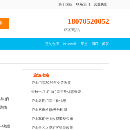
关于国贸
|
联系我们
|
营业执照
18070520052
旅游电话
定制包团
旅游攻略
景点
酒店
问答
旅游攻略
庐山门票2026年免票政策
金秋十月 庐山门票半价优惠来袭
票里的
庐山暑期门票半价优惠
典路
庐山索道检修/开放时间
庐山车辆进山收费调整公布
—铁船
庐山景区入境游客奖励政策