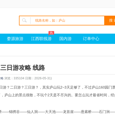
热
婺源旅游
江西联线游
国内游
订单中心
三日游攻略 线路
攻略
浏览：335104 日期：2026-05-31)
日游？二日游？
三日游
？，其实庐山玩2~3天足够了，不过庐山160园门
了，庐山上的景点很散，不玩个2天是不尽兴的。要怎么玩才最省时间，经
桥——锦绣谷——仙人洞——大天池——龙首崖——悬索桥——石门涧—