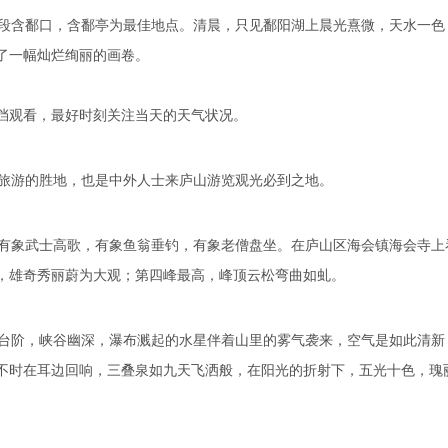
段含鄱口，含鄱亭为最佳地点。清晨，只见鄱阳湖上晨光熹微，天水一色
了一幅灿烂绚丽的画卷。
挡观看，最好时刻关注当天的天气状况。
旅游的胜地，也是中外人士来庐山游览观光必到之地。
有象武士高歌，有象鱼翁垂钓，有象老僧盘坐。在庐山区海会镇海会寺上
，雄奇秀丽蔚为大观；第四峰最高，峰顶云松弯曲如虬。
台阶，峡谷幽深，瀑布溅起的水星伴着山里的雾气袭来，空气是如此清新
不时在耳边回响，三叠泉如九天飞洒般，在阳光的折射下，五光十色，瑰