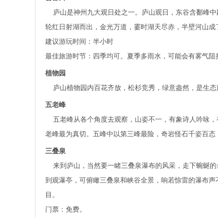
庐山是神州九大观日处之一。庐山观日，东谷含鄱峰中
轮红日射湖而出，金光万道，霎时湖天尽赤，半壁河山成
建议游玩时间：半小时
最佳旅游时节：四季均可。夏季多雨水，可能会有雾气阻
植物园
庐山植物园内百花齐放，松杉竞秀，绿意盎然，是生态
五老峰
五老峰从各个角度去观察，山姿不一，有象诗人吟咏，
老峰最为真切。五峰中以第三峰最险，奇岩怪石千姿百态
三叠泉
来到庐山，当然要一睹三叠泉瀑布的风采，走下蜿蜒的
到观瀑亭，可俯瞰三叠泉和峡谷全景，响若惊雷的瀑布声
目。
门票：免费。