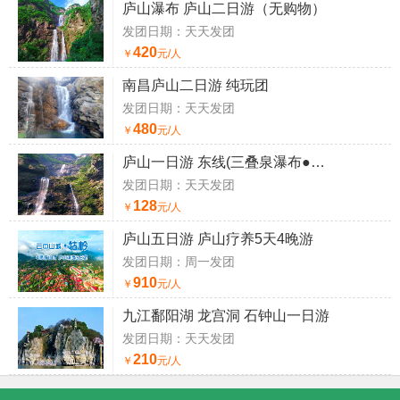
庐山瀑布 庐山二日游（无购物）
发团日期：天天发团
420
￥
元/人
南昌庐山二日游 纯玩团
发团日期：天天发团
480
￥
元/人
庐山一日游 东线(三叠泉瀑布●秀峰瀑布)
发团日期：天天发团
128
￥
元/人
庐山五日游 庐山疗养5天4晚游
发团日期：周一发团
910
￥
元/人
九江鄱阳湖 龙宫洞 石钟山一日游
发团日期：天天发团
210
￥
元/人