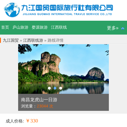
首页
庐山旅游
婺源旅游
江西联线
更多»
九江国贸
»
江西联线游
» 路线详情
南昌龙虎山一日游
浏览量：
23044 次
￥330
成人价格: