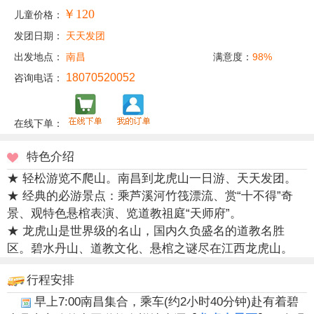
￥120
儿童价格：
发团日期：
天天发团
出发地点：
南昌
满意度：
98%
18070520052
咨询电话：
在线下单：
特色介绍
★ 轻松游览不爬山。南昌到龙虎山一日游、天天发团。
★ 经典的必游景点：乘芦溪河竹筏漂流、赏“十不得”奇
景、观特色悬棺表演、览道教祖庭“天师府”。
★ 龙虎山是世界级的名山，国内久负盛名的道教名胜
区。碧水丹山、道教文化、悬棺之谜尽在江西龙虎山。
行程安排
早上7:00南昌集合，乘车(约2小时40分钟)赴有着碧