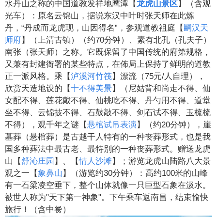
水丹山之称的中国道教发祥地鹰潭【
龙虎山景区
】（含观
光车）：原名云锦山，据说东汉中叶时张天师在此炼
丹，“丹成而龙虎现，山因得名”，参观道教祖庭【
嗣汉天
师府
】（上清古镇）（约70分钟）、素有北孔（孔夫子）
南张（张天师）之称。它既保留了中国传统的府第规格，
又兼有封建衙署的某些特点，在佈局上保持了鲜明的道教
正一派风格。乘【
泸溪河竹筏
】漂流（75元/人自理），
欣赏天造地设的【
十不得美景
】（尼姑背和尚走不得、仙
女配不得、莲花戴不得、仙桃吃不得、丹勺用不得、道堂
坐不得、云锦披不得、石鼓敲不得、剑石试不得、玉梳梳
不得），观千年之谜【
悬棺试吊表演
】（约20分钟），崖
墓葬（悬棺葬）是古越干人特有的一种丧葬形式，也是我
国多种葬法中最古老、最特别的一种丧葬形式。赠送龙虎
山【
舒沁庄园
】、【
情人沙滩
】；游览龙虎山陆路八大景
观之一【
象鼻山
】（游览约30分钟）：高约100米的山峰
有一石梁凌空垂下，整个山体就像一只巨型石象在汲水。
被世人称为"天下第一神象"。下午乘车返南昌，结束愉快
旅行！（含中餐）