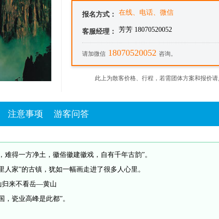
在线、电话、微信
报名方式：
芳芳 18070520052
客服经理：
18070520052
请加微信
咨询。
此上为散客价格、行程，若需团体方案和报价请
注意事项
游客问答
泉，难得一方净土，徽俗徽建徽戏，自有千年古韵”。
源里人家”的古镇，犹如一幅画走进了很多人心里。
山归来不看岳—黄山
国，瓷业高峰是此都”。