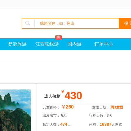
热
婺源旅游
江西联线游
国内游
订单中心
430
￥
成人价格
￥
260
儿童价格：
发团日期：
周3发团
出发城市：九江
行程天数：3天
474
18987
预定人数：
人
已有：
人浏览