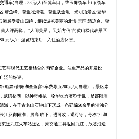
换乘景区交通车(自理，38元/人)至缆车口，乘玉屏缆车上山(缆车
区:鳌鱼峰、鳌鱼吃海螺、鳌鱼驮金龟；光明顶景区:登华
云海感受黄山四绝，继续游览美丽的北海 景区:清凉台、猪
人踩高跷， "人间美景， 到始方信"的黄山松代表景区-
0 元/人)；游览结束后，入住酒店休息。
统工艺与现代工艺相结合的陶瓷企业。注重产品的开发设
广泛的好评。
票+船票+鄱阳湖全鱼宴+车费导服200元/人自理），景区素
流，威镇鄱湖，以神奇峻拔，物华灵秀著称于世，是鄱阳湖
清澈，在千古名山石钟山下形成一条延绵50余里的清浊分
长江及鄱阳湖，居高 临下，进可攻，退可守，号称“江湖
结束送九江火车站送团，乘交通工具返回九江，欣赏沿途