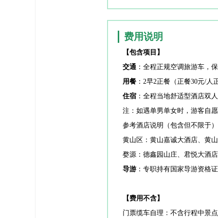
费用说明
费用说明
【包含项目】
交通
：
全程正规空调旅游车，保
用餐
：
2早2正餐（正餐30元/
住宿
：
全程当地舒适型酒店双人
注：如遇单男单女时，游客自愿
参考酒店说明（包含但不限于）
黄山区：黄山嘉诚大酒店、黄山
婺源：德鑫园山庄、君悦大酒店
导游
：
专职持有国家导游资格证
【费用不含】
门票缆车自理：不含行程中景点