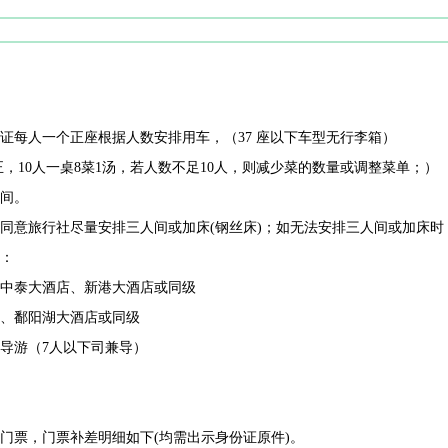
证每人一个正座根据人数安排用车，（37 座以下车型无行李箱）
人正，10人一桌8菜1汤，若人数不足10人，则减少菜的数量或调整菜单；）
间。
同意旅行社尽量安排三人间或加床(钢丝床)；如无法安排三人间或加床
：
中泰大酒店、新港大酒店或同级
、鄱阳湖大酒店或同级
导游（7人以下司兼导）
门票，门票补差明细如下(均需出示身份证原件)。