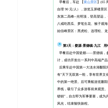
早餐后，车赴 【
黄山景区
】(65
自理 90 元/人），游览玉屏楼
东第二高峰--光明顶，登高望远，
八戒吃西瓜、梦笔生花、猴子观海
始信峰景区：黑虎松、连理松、龙爪
第3天：婺源-景德镇-九江
用
早餐后赴中国瓷都——景德镇，
计，成功开发出一系列中高端产品
后乘车赴中国第一大淡水湖鄱阳湖
有“天下无双第一鞋，享有世界文
中的第一绝景。后可乘船游览鄱阳
界线，吸引了众多游客前来观赏。
锁钥”，自古即为军事要塞，成为
风光，结束愉快旅程。