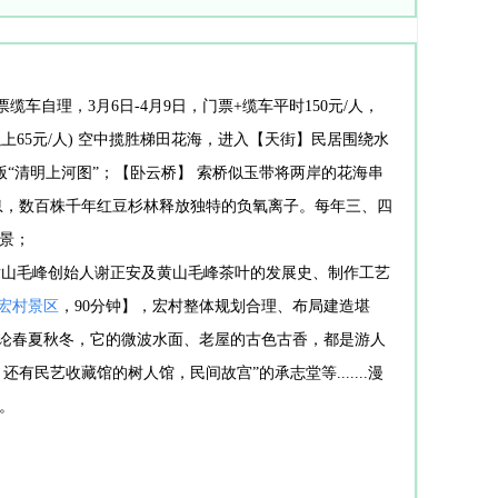
缆车自理，3月6日-4月9日，门票+缆车平时150元/人，
65周岁以上65元/人) 空中揽胜梯田花海，进入【天街】民居围绕水
“清明上河图”；【卧云桥】 索桥似玉带将两岸的花海串
息，数百株千年红豆杉林释放独特的负氧离子。每年三、四
美景；
黄山毛峰创始人谢正安及黄山毛峰茶叶的发展史、制作工艺
宏村景区
，90分钟】，宏村整体规划合理、布局建造堪
无论春夏秋冬，它的微波水面、老屋的古色古香，都是游人
艺收藏馆的树人馆，民间故宫”的承志堂等.......漫
。