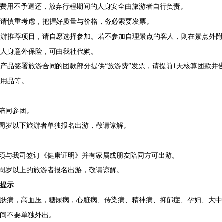
费用不予退还，放弃行程期间的人身安全由旅游者自行负责。
为，请慎重考虑，把握好质量与价格，务必索要发票。
和导游推荐项目，请自愿选择参加。若不参加自理景点的客人，则在景点外
旅游人身意外保险，可由我社代购。
本产品签署旅游合同的团款部分提供“旅游费”发票，请提前1天核算团款并
漱用品等。
属陪同参团。
18周岁以下旅游者单独报名出游，敬请谅解。
游，须与我司签订《健康证明》并有家属或朋友陪同方可出游。
80周岁以上的旅游者报名出游，敬请谅解。
提示
皮肤病，高血压，糖尿病，心脏病、传染病、精神病、抑郁症、孕妇、大中
间不要单独外出。