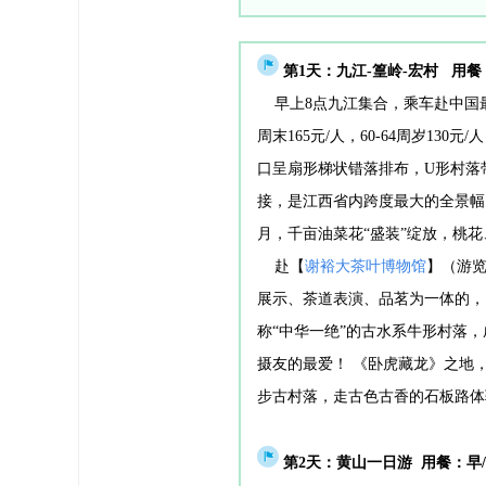
行程安排
第1天：
九江-篁岭-宏村 用
早上8点九江集合，乘车赴中国最
周末165元/人，60-64周岁130
口呈扇形梯状错落排布，U形村落
接，是江西省内跨度最大的全景幅
月，千亩油菜花“盛装”绽放，桃
赴【
谢裕大茶叶博物馆
】（游
展示、茶道表演、品茗为一体的，
称“中华一绝”的古水系牛形村落
摄友的最爱！ 《卧虎藏龙》之地，
步古村落，走古色古香的石板路体
第2天：黄山一日游
用餐：早