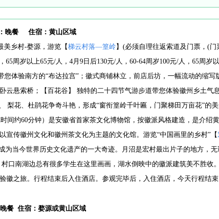
餐：晚餐 住
宿：黄山区域
美乡村-婺源，游览【
梯云村落—篁岭
】(必须自理往返索道及门票，(门票
元/人，65周岁以上65元/人，4月9日后130元/人，60-64周岁100元/人，
带您体验南方的“布达拉宫”；徽式商铺林立，前店后坊，一幅流动的缩写版
卧云悬索桥；【百花谷】 独特的二十四节气游步道带您体验徽州乡土气
花、 梨花、杜鹃花争奇斗艳，形成“窗衔篁岭千叶匾，门聚梯田万亩花”的
览时间约60分钟）是安徽省首家茶文化博物馆，按徽派风格建造，是介绍
以宣传徽州文化和徽州茶文化为主题的文化馆。游览“中国画里的乡村”【
，成为当今世界历史文化遗产的一大奇迹。月沼是宏村最出片子的地方，
村口南湖边总有很多学生在这里画画，湖水倒映中的徽派建筑美不胜收。还有民
验徽之旅。行程结束后入住酒店。参观完毕后，入住酒店，今天行程结束
/晚餐 住宿：婺源或黄山区域