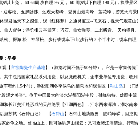
 周岁以上免， 60-64周 岁自理 95 元， 60 周岁以下自理 190 元)，
景区：迎客松、玉屏卧佛、远观天都峰，登黄山最高峰—莲花峰，游览天海景
 体现君临天下之感觉，观《红楼梦》之通灵宝玉--飞来石，视天气观黄山
、仙人背包；游览排云亭景区：巧石、仙女弹琴、二老听音、 天狗望月、仙
松、探海 松、神琴松。步行或缆车下山(步行约 2 个半小时，缆车自理 8
餐：早餐
参观【
官窑陶瓷生产基地
】（游览时间不低于90分钟）。它是一家集传
。其中包括国家礼品系列用瓷，以及党政机关，企事业单位专用瓷，收到
(车程约1.5小时)，游鄱阳湖冬季候鸟的栖息地和观赏区【
鞋山岛
】（门
化景观之美誉”。位于中国最大的淡水湖鄱阳湖中段，孤峰独特、雄踞中
湖和长江交汇处形成的天然绝景【江湖两色】，江水西来浑浊，湖水南来
后游苏轼《石钟山记》—【
石钟山
】石钟山地势险要，陡峭峥嵘，因控扼
兵家必争之地。登临山上，既可远眺庐山烟云；又可近睹江湖清浊。行程