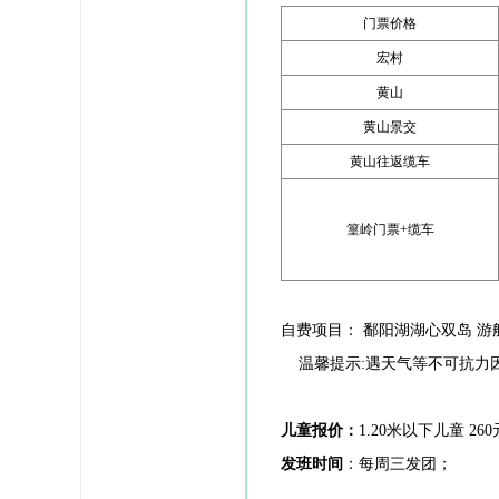
门票价格
宏村
黄山
黄山景交
黄山往返缆车
篁岭门票+缆车
自费项目：
鄱阳湖湖心双岛
游
温馨提示:遇天气等不可抗力
儿童报价
：
1.20米以下儿童 
发班时间
：每周三发团；