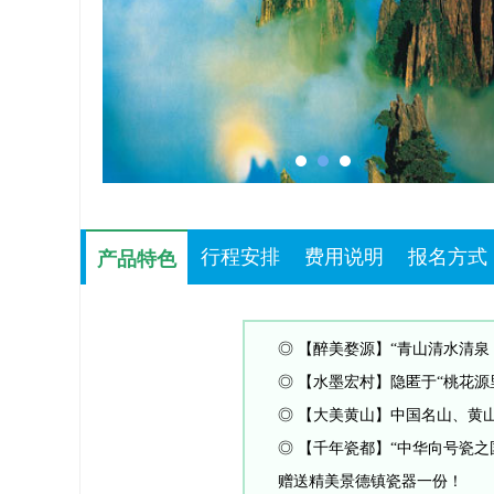
行程安排
费用说明
报名方式
产品特色
产品特色
◎ 【醉美婺源】“青山清水清
◎ 【水墨宏村】隐匿于“桃花
◎ 【大美黄山】中国名山、黄
◎ 【千年瓷都】“中华向号瓷之
赠送精美景德镇瓷器一份！