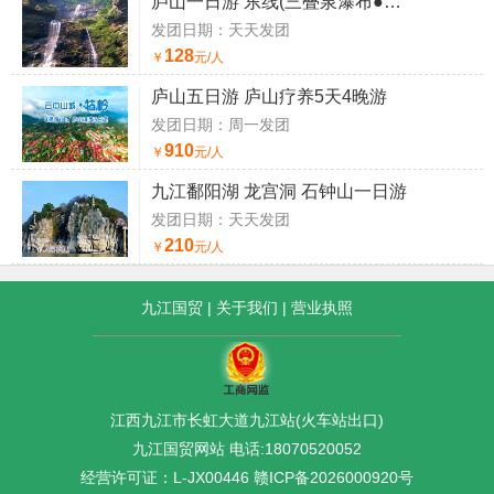
庐山一日游 东线(三叠泉瀑布●秀峰瀑布)
发团日期：天天发团
128
￥
元/人
庐山五日游 庐山疗养5天4晚游
发团日期：周一发团
910
￥
元/人
九江鄱阳湖 龙宫洞 石钟山一日游
发团日期：天天发团
210
￥
元/人
九江国贸
|
关于我们
|
营业执照
江西九江市长虹大道九江站(火车站出口)
九江国贸网站 电话:18070520052
经营许可证：L-JX00446
赣ICP备2026000920号