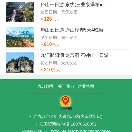
庐山一日游 东线(三叠泉瀑布●秀峰瀑布)
发团日期：天天发团
128
￥
元/人
庐山五日游 庐山疗养5天4晚游
发团日期：周一发团
910
￥
元/人
九江鄱阳湖 龙宫洞 石钟山一日游
发团日期：天天发团
210
￥
元/人
九江国贸
|
关于我们
|
营业执照
江西九江市长虹大道九江站(火车站出口)
九江国贸网站 电话:18070520052
经营许可证：L-JX00446
赣ICP备2026000920号