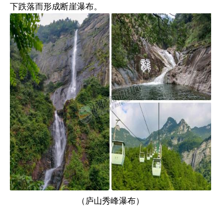
下跌落而形成断崖瀑布。
（庐山秀峰瀑布）