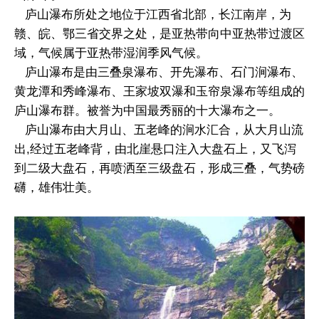
庐山瀑布所处之地位于江西省北部，长江南岸，为
赣、皖、鄂三省交界之处，是亚热带向中亚热带过渡区
域，气候属于亚热带湿润季风气候。
庐山瀑布是由三叠泉瀑布、开先瀑布、石门涧瀑布、
黄龙潭和秀峰瀑布、王家坡双瀑和玉帘泉瀑布等组成的
庐山瀑布群。被誉为中国最秀丽的十大瀑布之一。
庐山瀑布由大月山、五老峰的涧水汇合，从大月山流
出,经过五老峰背，由北崖悬口注入大盘石上，又飞泻
到二级大盘石，再喷洒至三级盘石，形成三叠，气势磅
礴，雄伟壮美。