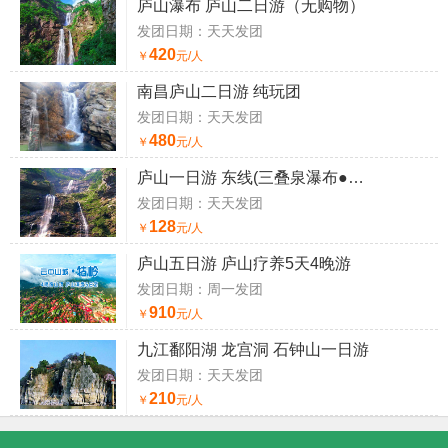
庐山瀑布 庐山二日游（无购物）
发团日期：天天发团
420
￥
元/人
南昌庐山二日游 纯玩团
发团日期：天天发团
480
￥
元/人
庐山一日游 东线(三叠泉瀑布●秀峰瀑布)
发团日期：天天发团
128
￥
元/人
庐山五日游 庐山疗养5天4晚游
发团日期：周一发团
910
￥
元/人
九江鄱阳湖 龙宫洞 石钟山一日游
发团日期：天天发团
210
￥
元/人