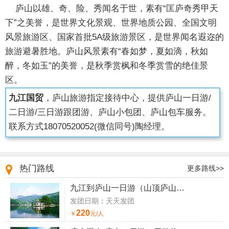
庐山以雄、奇、险、秀闻名于世，素有“匡庐奇秀甲天
下”之美誉，是世界文化景观、世界地质公园、全国文明
风景旅游区、国家首批5A级旅游景区，是世界闻名遐迩的
旅游避暑胜地。庐山风景素有“春如梦，夏如滴，秋如
醉，冬如玉”的美誉，是秋季赏枫和冬季赏雪的绝佳景
区。
九江国贸
，庐山旅游指定接待中心，提供庐山一日游/
二日游/三日游跟团游、庐山小包团、庐山包车服务。
联系方式
18070520052
(微信同号)陶经理。
热门路线
更多路线>>
九江到庐山一日游（山顶庐山一日游）
发团日期：天天发团
220
￥
元/人